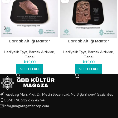
Bardak Altlığı Mantar
Bardak Altlığı Mantar
Arkeoloji – 01
Arkeoloji – 02
Hediyelik Eşya
,
Bardak Altlıkları
,
Hediyelik Eşya
,
Bardak Altlıkları
,
Genel
Genel
₺
15,00
₺
15,00
SEPETE EKLE
SEPETE EKLE
Tepebaşı Mah. Prof. Dr. Metin Sözen cad. No:8 Şahinbey/ Gaziantep
GSM: +90 532 672 42 94
info@magazagaziantep.com