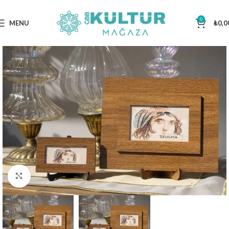
0
MENU
₺
0,0
Click to enlarge