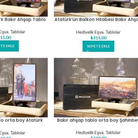
rk Bakır Ahşap Tablo
Atatürk’ün Balkon Hitabesi Bakır Ahş
Tablo
 Eşya
,
Tablolar
Hediyelik Eşya
,
Tablolar
15,00
₺
315,00
TE EKLE
SEPETE EKLE
lo orta boy Atatürk
Bakır ahşap tablo orta boy Şahinbe
alkon
Hediyelik Eşya
,
Tablolar
 Eşya
,
Tablolar