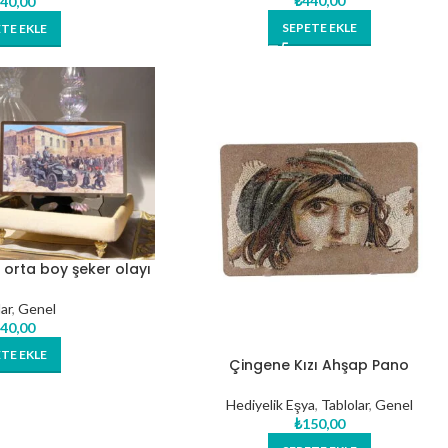
₺
440,00
40,00
SEPETE EKLE
TE EKLE
 orta boy şeker olayı
ar
,
Genel
40,00
TE EKLE
Çingene Kızı Ahşap Pano
Hediyelik Eşya
,
Tablolar
,
Genel
₺
150,00