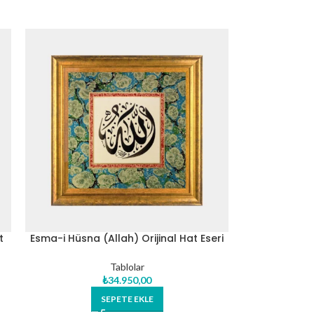
t
Esma-i Hüsna (Allah) Orijinal Hat Eseri
Tablo
Tablolar
₺
34.950,00
SEPETE EKLE