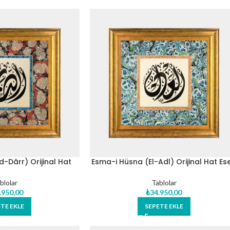
-Dârr) Orijinal Hat
Esma-i Hüsna (El-Adl) Orijinal Hat Ese
i Tablo
Tablo
blolar
Tablolar
.950,00
₺
34.950,00
TE EKLE
SEPETE EKLE