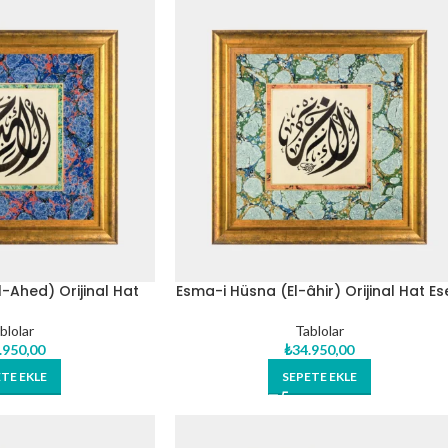
-Ahed) Orijinal Hat
Esma-i Hüsna (El-âhir) Orijinal Hat Es
i Tablo
Tablo
blolar
Tablolar
.950,00
₺
34.950,00
TE EKLE
SEPETE EKLE