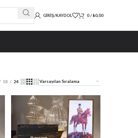
GIRIŞ/KAYDOL
0
/
₺
0,00
18
24