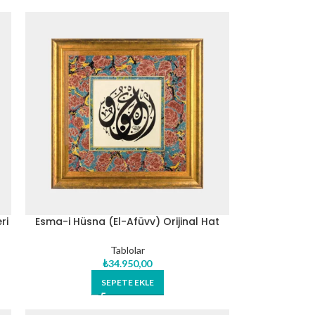
ri
Esma-i Hüsna (El-Afüvv) Orijinal Hat
Eseri Tablo
Tablolar
₺
34.950,00
SEPETE EKLE