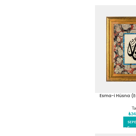
Esma-i Hüsna (Ed
Eser
Ta
₺
34
SEPE