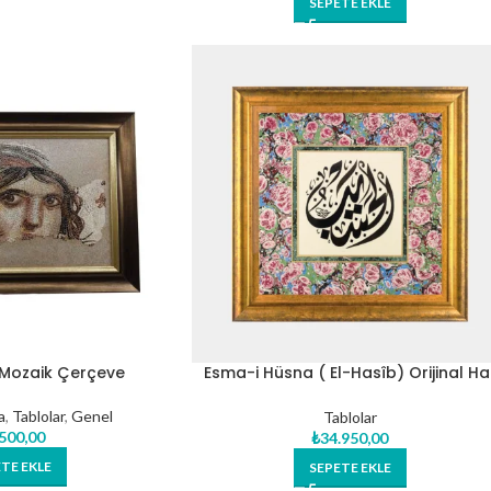
SEPETE EKLE
 Mozaik Çerçeve
Esma-i Hüsna ( El-Hasîb) Orijinal Ha
Eseri Tablo
a
,
Tablolar
,
Genel
Tablolar
.500,00
₺
34.950,00
TE EKLE
SEPETE EKLE