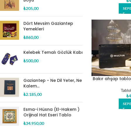
Boyu
₺
4
₺
205,00
SEPE
Dört Mevsim Gaziantep
Yemekleri
₺
860,00
Kelebek Temalı Gözlük Kabı
₺
500,00
Bakır ahşap tablo
Gaziantep - Ne Dil Yeter, Ne
Kalem...
Tablol
₺
2.185,00
₺
4
SEPE
Esma-i Hüsna (El-Hakem )
Orijinal Hat Eseri Tablo
₺
34.950,00