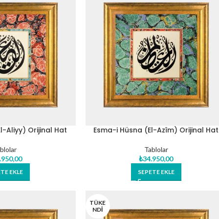
-Aliyy) Orijinal Hat
Esma-i Hüsna (El-Azîm) Orijinal Hat
i Tablo
Eseri Tablo
blolar
Tablolar
.950,00
₺
34.950,00
TE EKLE
SEPETE EKLE
TÜKE
NDI