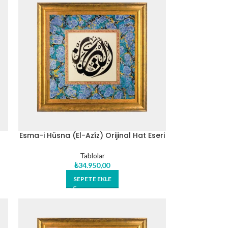
Esma-i Hüsna (El-Azîz) Orijinal Hat Eseri
Tablo
Tablolar
₺
34.950,00
SEPETE EKLE