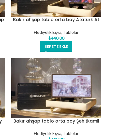
ap
Bakır ahşap tablo orta boy Atatürk At
üzerinde
Hediyelik Eşya
,
Tablolar
₺
440,00
SEPETE EKLE
y
Bakır ahşap tablo orta boy Şehitkamil
Hediyelik Eşya
,
Tablolar