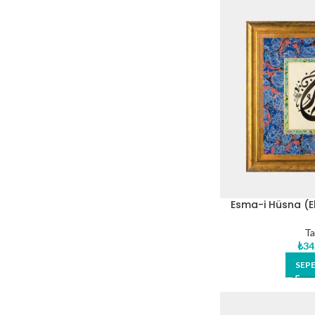
Esma-i Hüsna (El
Eser
Ta
₺
34
SEPE