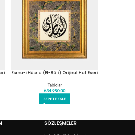
eri
Esma-i Hüsna (El-Bâri) Orijinal Hat Eseri
Tablo
Tablolar
₺
34.950,00
SEPETE EKLE
M
SÖZLEŞMELER