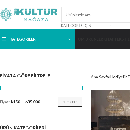
KATEGORI SEÇIN
KATEGORİLER
TÜM ÜRÜNLER
KITAP
TEKSTIL
FIYATA GÖRE FILTRELE
Ana Sayfa
Hediyelik 
Fiyat:
₺150
—
₺35.000
FILTRELE
ÜRÜN KATEGORILERI