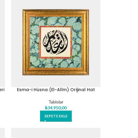
eri
Esma-i Hüsna (El-Alîm) Orijinal Hat
Eseri Tablo
Tablolar
₺
34.950,00
SEPETE EKLE