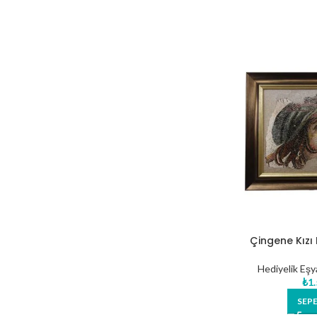
Çingene Kızı
Hediyelik Eşy
₺
1
SEPE