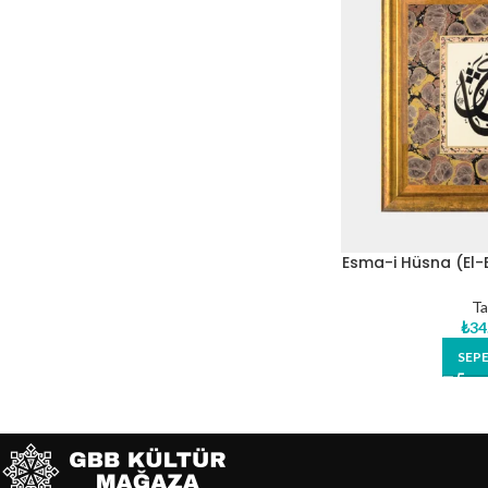
Esma-i Hüsna (El-Bâ
T
Ta
₺
34
SEPE