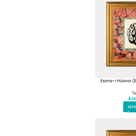
Esma-i Hüsna (El
Eser
Ta
₺
34
SEPE