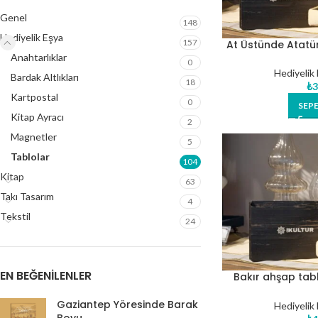
Genel
148
Hediyelik Eşya
157
At Üstünde Atatü
Anahtarlıklar
0
Hediyelik
Bardak Altlıkları
18
₺
3
Kartpostal
0
SEPE
Kitap Ayracı
2
Magnetler
5
Tablolar
104
Kitap
63
Takı Tasarım
4
Tekstil
24
EN BEĞENILENLER
Bakır ahşap tab
b
Gaziantep Yöresinde Barak
Hediyelik