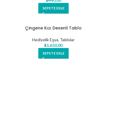
₺
440,00
SEPETE EKLE
Çingene Kızı Desenli Tablo
Hediyelik Eşya
,
Tablolar
₺
1.650,00
SEPETE EKLE