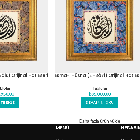
is) Orijinal Hat Eseri
Esma-i Hüsna (El-Bâkî) Orijinal Hat Es
ablo
Tablo
blolar
Tablolar
.950,00
₺
35.000,00
TE EKLE
DEVAMINI OKU
Daha fazla ürün yükle
MENÜ
HESABI