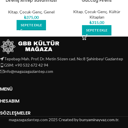
Direniş Antep Savunması
Güccüg Pirens
(Monopoly Oyunu)
Kitap
,
Çocuk-Genç
,
Kültür
Kitap
,
Çocuk-Genç
,
Genel
Kitapları
₺
375,00
₺
315,00
SEPETE EKLE
SEPETE EKLE
Tepebaşı Mah. Prof. Dr. Metin Sözen cad. No:8 Şahinbey/ Gaziantep
GSM: +90 532 672 42 94
info@magazagaziantep.com
MENÜ
HESABIM
SÖZLEŞMELER
magazagaziantep.com
2025
Created by bunyaminayvaz.com.tr
.