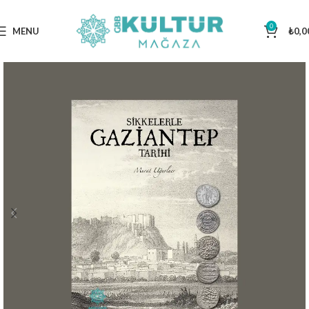
0
MENU
₺
0,0