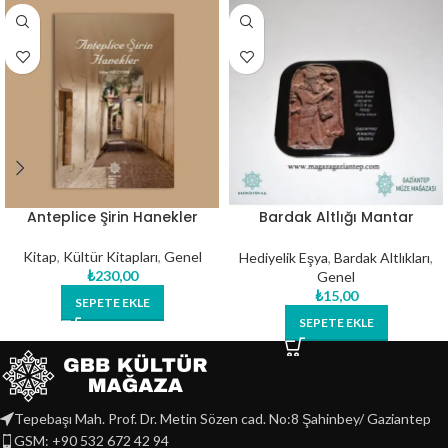
Anteplice Şirin Hanekler
Bardak Altlığı Mantar
Arkeoloji – 02
Kitap
,
Kültür Kitapları
,
Genel
Hediyelik Eşya
,
Bardak Altlıkları
,
₺
230,00
Genel
₺
15,00
SEPETE EKLE
SEPETE EKLE
Tepebaşı Mah. Prof. Dr. Metin Sözen cad. No:8 Şahinbey/ Gaziantep
GSM: +90 532 672 42 94