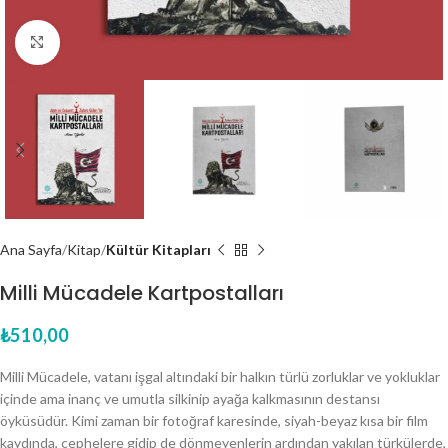
Click to enlarge
Ana Sayfa
Kitap
Kültür Kitapları
Milli Mücadele Kartpostalları
₺
510,00
Milli Mücadele, vatanı işgal altındaki bir halkın türlü zorluklar ve yokluklar
içinde ama inanç ve umutla silkinip ayağa kalkmasının destansı
öyküsüdür. Kimi zaman bir fotoğraf karesinde, siyah-beyaz kısa bir film
kaydında, cephelere gidip de dönmeyenlerin ardından yakılan türkülerde,