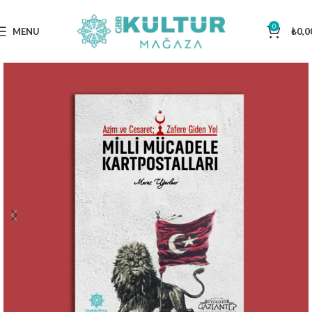
0
MENU
₺
0,0