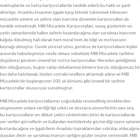
mektuplarda ve hatta kartpostallarda tanıklık ederiz bu haklı ve şanlı
direnişe. Anadolu insanının işgale karşı bitmek tükenmek bilmeyen
mücadele azmine ve zafere olan inancına dönemim kartpostalları da
tanıklık etmektedir. Milli Mücadele Kartpostalları, savaş günlerinin en
çetin zamanlarında halkın zaferin kazanılacağına olan sarsılmaz inancının
kağıda dökülmüş hali olarak hem moral hem de bilgi ve motivasyon
kaynağı olmuştur. Gerek yöresel yönü, gerekse de kartpostalların kişiler
arasında haberleşmeye vesile olması sebebiyle Milli Mücadele tarihine
düşülmesi gereken önemli bir nottur kartpostallar. Nereden geldiğimizi,
kim olduğumuzu, bugün sahip olduklarımızı kimlere borçlu olduğumuzu bir
kez daha hatırlamak, bizden sonraki nesillere aktarmak adına ve Milli
Mücadele’nin başlangıcının 100. yıl dönümü gibi önemli bir tarihte
kartpostallar okuyucuya sunulmuştur.
Milli Mücadele kartpostallarının çoğunlukla resmedilmiş örneklerden
oluşmasının onlara verdiği ilgi çekici ve destansı atmosferinin yanı sıra,
bu kartpostalların en dikkat çekici yönlerinden birisi de kartpostallarda
yer verilen görsellerin ve kullanılan metinlerinde gösterdiği üzere vatanın
kurtarılacağına ve işgalcilerin Anadolu topraklarından sökülüp atılacağına
duyulan derin ve sarsılmaz inancın varlığını gözler önüne sermesidir. Milli