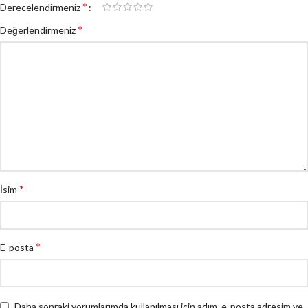
*
Derecelendirmeniz
*
Değerlendirmeniz
*
İsim
*
E-posta
Daha sonraki yorumlarımda kullanılması için adım, e-posta adresim ve