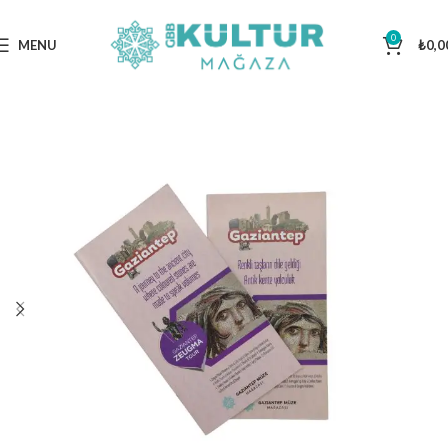
0
MENU
₺
0,0