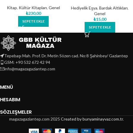
Arkeoloji – 01
Kitap
,
Kültür Kitapları
,
Genel
Hediyelik Eşya
,
Bardak Altlıkları
,
₺
230,00
Genel
₺
15,00
SEPETE EKLE
SEPETE EKLE
Tepebaşı Mah. Prof. Dr. Metin Sözen cad. No:8 Şahinbey/ Gaziantep
GSM: +90 532 672 42 94
info@magazagaziantep.com
MENÜ
HESABIM
SÖZLEŞMELER
magazagaziantep.com
2025
Created by bunyaminayvaz.com.tr
.