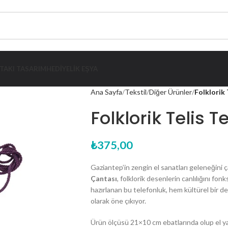
TAKI TASARIM
HEDIYELIK EŞYA
Ana Sayfa
Tekstil
Diğer Ürünler
Folklorik 
Folklorik Telis Te
₺
375,00
Gaziantep’in zengin el sanatları geleneğini
Çantası
, folklorik desenlerin canlılığını fonk
hazırlanan bu telefonluk, hem kültürel bir d
olarak öne çıkıyor.
Ürün ölçüsü 21×10 cm ebatlarında olup el 