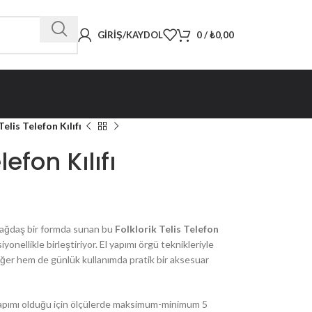
GIRIŞ/KAYDOL
0
/
₺
0,00
Telis Telefon Kılıfı
lefon Kılıfı
 çağdaş bir formda sunan bu
Folklorik Telis Telefon
siyonellikle birleştiriyor. El yapımı örgü teknikleriyle
eğer hem de günlük kullanımda pratik bir aksesuar
yapımı olduğu için ölçülerde maksimum-minimum 5