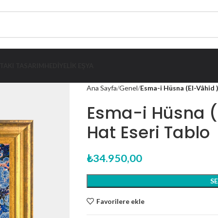
TAKI TASARIM
HEDIYELIK EŞYA
Ana Sayfa
Genel
Esma-i Hüsna (El-Vâhid )
Esma-i Hüsna (E
Hat Eseri Tablo
₺
34.950,00
S
Favorilere ekle