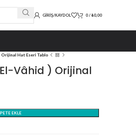
GIRIŞ/KAYDOL
0
/
₺
0,00
 Orijinal Hat Eseri Tablo
l-Vâhid ) Orijinal
EPETE EKLE