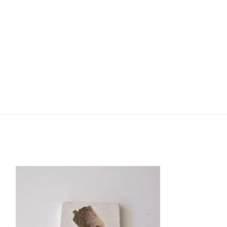
TÜKE
NDI