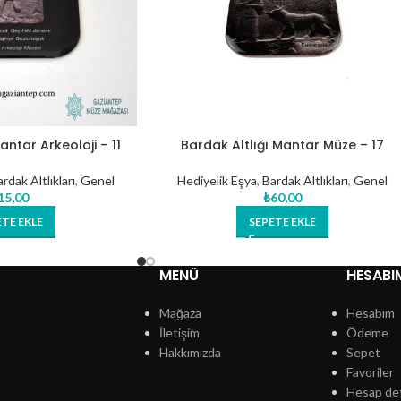
antar Arkeoloji – 11
Bardak Altlığı Mantar Müze – 17
rdak Altlıkları
,
Genel
Hediyelik Eşya
,
Bardak Altlıkları
,
Genel
15,00
₺
60,00
ETE EKLE
SEPETE EKLE
MENÜ
HESABI
Mağaza
Hesabım
İletişim
Ödeme
Hakkımızda
Sepet
Favoriler
Hesap det