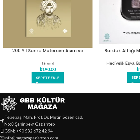
200 Yıl Sonra Mütercim Asım ve
Bardak Altlığı M
Türkiye’de Sözlük Çalışmaları
Hediyelik Eşya
,
Ba
Genel
₺
₺
190,00
SEP
SEPETE EKLE
Tepebaşı Mah. Prof. Dr. Metin Sözen cad.
No:8 Şahinbey/ Gaziantep
GSM: +90 532 672 42 94
info@magazagaziantep.com