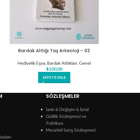
Bardak Altlığı Taş Arkeoloji – 02
Bayrak Ş
Hediyelik Eşya
,
Bardak Altlıkları
,
Genel
Kitap
,
Kül
₺
100,00
SEPETE EKLE
D
M
SÖZLEŞMELER
İade & Değişim & İptal
Gizlilik Sözleşmesi ve
Politikası
Mesafeli Satış Sözleşmesi
ayları