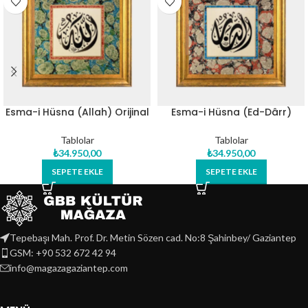
Esma-i Hüsna (Allah) Orijinal
Esma-i Hüsna (Ed-Dârr)
Hat Eseri Tablo
Orijinal Hat Eseri Tablo
Tablolar
Tablolar
₺
34.950,00
₺
34.950,00
SEPETE EKLE
SEPETE EKLE
Tepebaşı Mah. Prof. Dr. Metin Sözen cad. No:8 Şahinbey/ Gaziantep
GSM: +90 532 672 42 94
info@magazagaziantep.com