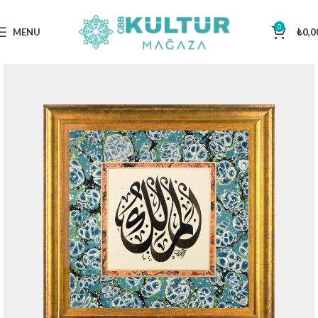
0
MENU
₺
0,0