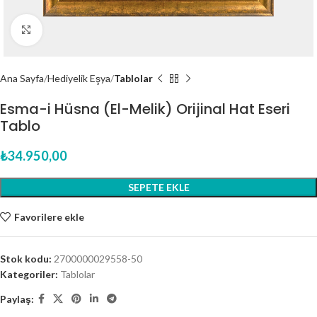
Click to enlarge
Ana Sayfa
Hediyelik Eşya
Tablolar
Esma-i Hüsna (El-Melik) Orijinal Hat Eseri
Tablo
₺
34.950,00
SEPETE EKLE
Favorilere ekle
Stok kodu:
2700000029558-50
Kategoriler:
Tablolar
Paylaş: