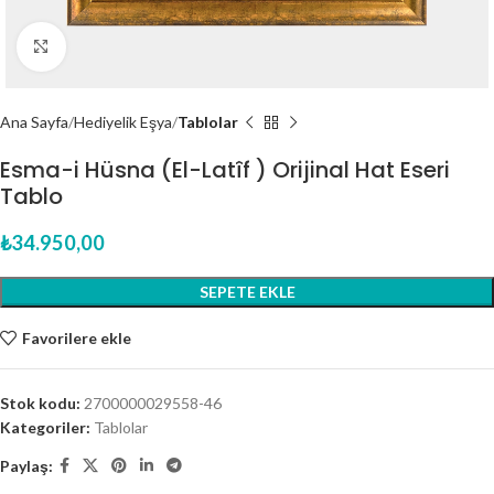
Click to enlarge
Ana Sayfa
Hediyelik Eşya
Tablolar
Esma-i Hüsna (El-Latîf ) Orijinal Hat Eseri
Tablo
₺
34.950,00
SEPETE EKLE
Favorilere ekle
Stok kodu:
2700000029558-46
Kategoriler:
Tablolar
Paylaş: