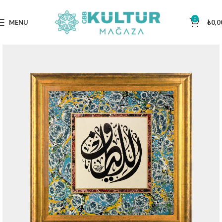
0
MENU
₺
0,0