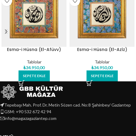
Esma-i Hüsna (El-Afüvv)
Esma-i Hüsna (El-Azîz)
Orijinal Hat Eseri Tablo
Orijinal Hat Eseri Tablo
Tablolar
Tablolar
₺
34.950,00
₺
34.950,00
SEPETE EKLE
SEPETE EKLE
Tepebaşı Mah. Prof. Dr. Metin Sözen cad. No:8 Şahinbey/ Gaziantep
GSM: +90 532 672 42 94
info@magazagaziantep.com