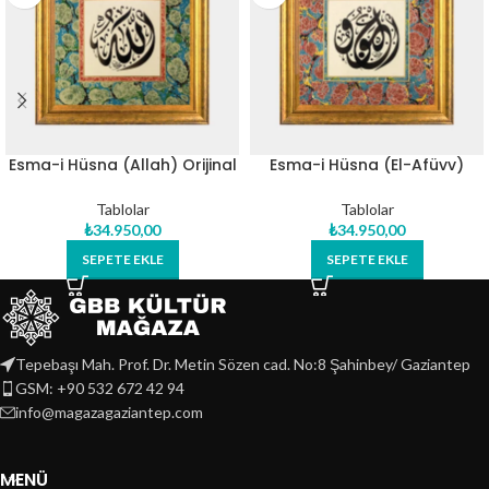
Esma-i Hüsna (Allah) Orijinal
Esma-i Hüsna (El-Afüvv)
Hat Eseri Tablo
Orijinal Hat Eseri Tablo
Tablolar
Tablolar
₺
34.950,00
₺
34.950,00
SEPETE EKLE
SEPETE EKLE
Tepebaşı Mah. Prof. Dr. Metin Sözen cad. No:8 Şahinbey/ Gaziantep
GSM: +90 532 672 42 94
info@magazagaziantep.com
MENÜ