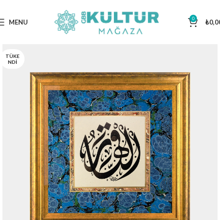
0
MENU
₺
0,0
TÜKE
NDI