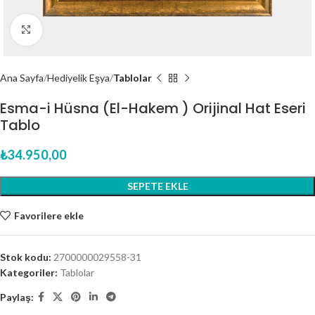
Click to enlarge
Ana Sayfa
Hediyelik Eşya
Tablolar
Esma-i Hüsna (El-Hakem ) Orijinal Hat Eseri
Tablo
₺
34.950,00
SEPETE EKLE
Favorilere ekle
Stok kodu:
2700000029558-31
Kategoriler:
Tablolar
Paylaş: