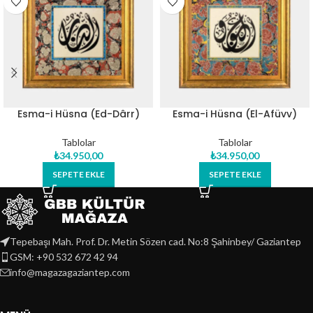
Esma-i Hüsna (Ed-Dârr)
Esma-i Hüsna (El-Afüvv)
Orijinal Hat Eseri Tablo
Orijinal Hat Eseri Tablo
Tablolar
Tablolar
₺
34.950,00
₺
34.950,00
SEPETE EKLE
SEPETE EKLE
Tepebaşı Mah. Prof. Dr. Metin Sözen cad. No:8 Şahinbey/ Gaziantep
GSM: +90 532 672 42 94
info@magazagaziantep.com