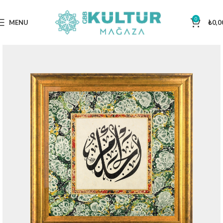
0
MENU
₺
0,0