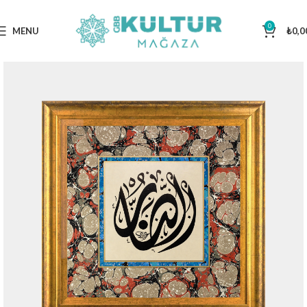
0
MENU
₺
0,0