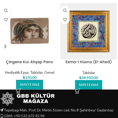
Çingene Kızı Ahşap Pano
Esma-i Hüsna (El-Ahed)
Orijinal Hat Eseri Tablo
Hediyelik Eşya
,
Tablolar
,
Genel
Tablolar
₺
150,00
₺
34.950,00
SEPETE EKLE
SEPETE EKLE
Tepebaşı Mah. Prof. Dr. Metin Sözen cad. No:8 Şahinbey/ Gaziantep
GSM: +90 532 672 42 94